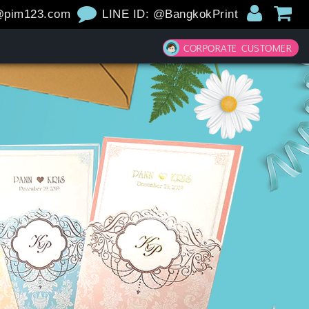
@pim123.com
LINE ID: @BangkokPrint
CORPORATE CUSTOMER