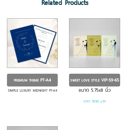
Related Products
PT-A4
VIP-59-65
PREMIUM THEME
SWEET LOVE STYLE
ขนาด
5.75x8
นิ้ว
SIMPLE LUXURY MIDNIGHT PT-A4
ราคา 19.50 บาท