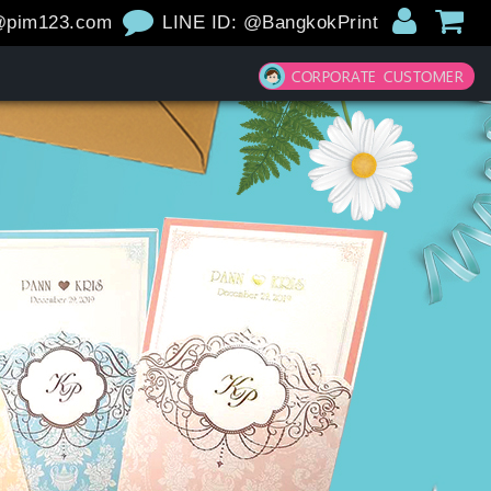
@pim123.com
LINE ID: @BangkokPrint
CORPORATE CUSTOMER