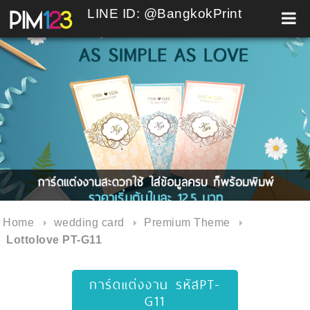
LINE ID: @BangkokPrint
Skip
to
content
Home
wedding card
Premium Theme
Lottolove PT-G11
การ์ดแต่งงาน รหัสPT-
G11