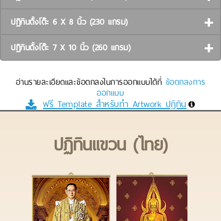
ปฏิทินตั้งโต๊ะ 6 X 8 นิ้ว (230 แกรม)
ปฏิทินตั้งโต๊ะ 7 X 10 นิ้ว (260 แกรม)
อ่านรายละเอียดและข้อตกลงในการออกแบบได้ที่
ข้อตกลงการ
ออกแบบ
ฟรี Template สำหรับทำ Artwork ปฏิทิน
ปฏิทินแขวน (ไทย)