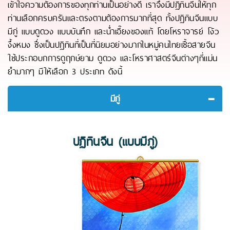
เข้าใจความต้องการของทุกท่านเป็นอย่างดี เราจึงมีปฏิทินจีนให้ทุก
ท่านเลือกครบครันและตรงตามต้องการมากที่สุด ทั้งปฏิทินจีนแบบ
มีภู่ แบบดูดวง แบบบันทึก และน่ำเอี๊ยงของแท้ โดยโหราจารย์ โง้ว
งึ้งหมง ซึ่งเป็นปฏิทินที่เป็นที่นิยมอย่างมากในหมู่คนไทยเชื้อสายจีน
ใช้ประกอบกการดูฤกษ์ยาม ดูดวง และโหราศาสตร์จีนต่างๆที่แม่น
ยำมากๆ มีให้เลือก 3 ประเภท ดังนี้
มีภู่
ปฏิทินจีน (แบบมีภู่)