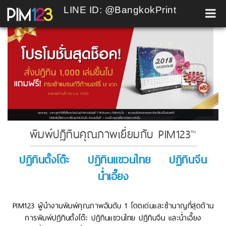
LINE ID: @BangkokPrint
Skip
to
content
พิมพ์ปฏิทินคุณภาพเยี่ยมกับ PIM123™
ปฏิทินตั้งโต๊ะ
ปฏิทินแขวนไทย
ปฏิทินจีน
น่ำเอี๊ยง
PIM123 ผู้นำงานพิมพ์คุณภาพอันดับ 1 โดดเด่นและชำนาญที่สุดด้าน
การพิมพ์ปฏิทินตั้งโต๊ะ ปฏิทินแขวนไทย ปฏิทินจีน และน่ำเอี๊ยง