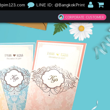
@pim123.com
LINE ID: @BangkokPrint
CORPORATE CUSTOMER