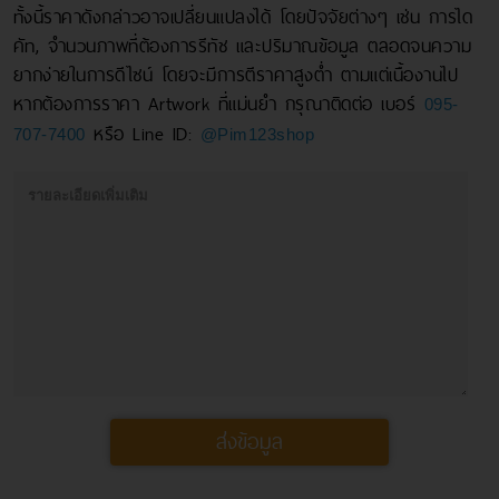
หรือผิดพลาดได้ค่ะ
ทั้งนี้ราคาดังกล่าวอาจเปลี่ยนแปลงได้ โดยปัจจัยต่างๆ เช่น การได
คัท, จำนวนภาพที่ต้องการรีทัช และปริมาณข้อมูล ตลอดจนความ
4. ตัวอย่างสไตล์งานที่ต้องการ
ยากง่ายในการดีไซน์ โดยจะมีการตีราคาสูงต่ำ ตามแต่เนื้องานไป
หากต้องการราคา Artwork ที่แม่นยำ กรุณาติดต่อ เบอร์
- ถ้ามีตัวอย่างสินค้าให้ทางเราดูด้วยก็จะทำให้เข้าใจตรงกัน
095-
หรือ Line ID:
ทำให้งานรวดเร็วขึ้นมากค่ะ
707-7400
@Pim123shop
- สำหรับนามบัตร สามารถเลือกดูจาก template นามบัตร
ที่ทางร้านได้ทำการออกแบบไว้ให้ก็ได้นะคะ
ดูข้อตกลงการออกแบบเพิ่มเติม