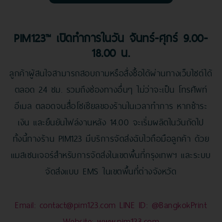
PIM123™ เปิดทำการในวัน จันทร์-ศุกร์ 9.00-
18.00 น.
ลูกค้าผู้สนใจสามารถสอบถามหรือสั่งซื้อได้ผ่านทางเว็บไซต์ได้
ตลอด 24 ชม. รวมถึงช่องทางอื่นๆ ไม่ว่าจะเป็น โทรศัพท์
อีเมล ตลอดจนสื่อโซเชียลของร้านในเวลาทำการ หากชำระ
เงิน และยืนยันไฟล์งานหลัง 14.00 จะเริ่มผลิตในวันถัดไป
ทั้งนี้ทางร้าน PIM123 มีบริการจัดส่งฉับไวถือมือลูกค้า ด้วย
แมสเซนเจอร์สำหรับการจัดส่งในเขตพื้นที่กรุงเทพฯ และระบบ
จัดส่งแบบ EMS ในเขตพื้นที่ต่างจังหวัด
Email:
contact@pim123.com
LINE ID:
@BangkokPrint
Website:
www.pim123.com