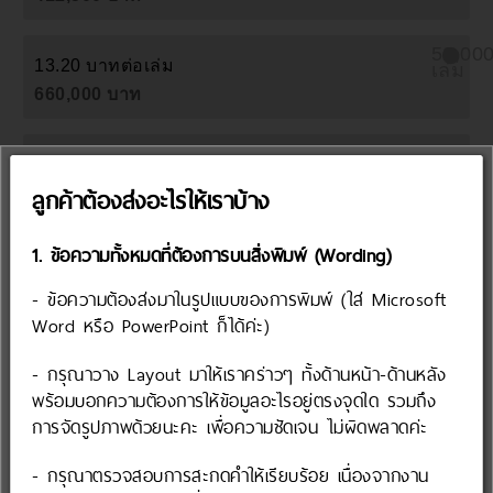
50,00
13.20 บาทต่อเล่ม
เล่ม
660,000 บาท
100,0
12.50 บาทต่อเล่ม
เล่ม
ลูกค้าต้องส่งอะไรให้เราบ้าง
1,250,000 บาท
กรุณากรอกรายละเอียด
1. ข้อความทั้งหมดที่ต้องการบนสิ่งพิมพ์ (Wording)
- ข้อความต้องส่งมาในรูปแบบของการพิมพ์ (ใส่ Microsoft
Word หรือ PowerPoint ก็ได้ค่ะ)
- กรุณาวาง Layout มาให้เราคร่าวๆ ทั้งด้านหน้า-ด้านหลัง
พร้อมบอกความต้องการให้ข้อมูลอะไรอยู่ตรงจุดใด รวมถึง
การจัดรูปภาพด้วยนะคะ เพื่อความชัดเจน ไม่ผิดพลาดค่ะ
- กรุณาตรวจสอบการสะกดคำให้เรียบร้อย เนื่องจากงาน