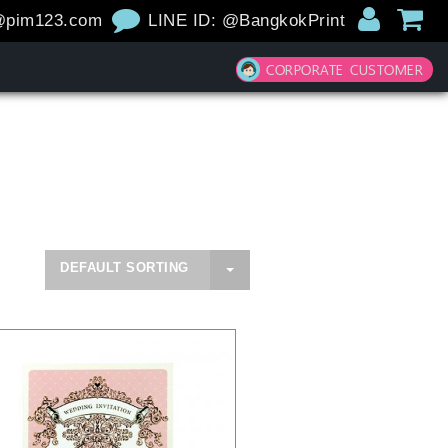
@pim123.com
LINE ID: @BangkokPrint
CORPORATE CUSTOMER
DEFAULT SORTING