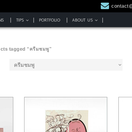
contact
NS
TIPS
PORTFOLIO
ABOUT US
cts tagged “ครีมชมพู”