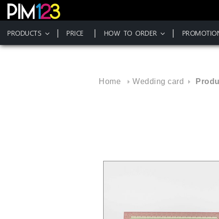
PRODUCTS
PRICE
HOW TO ORDER
PROMOTIO
Skip
to
content
Home
Wedding card
Produ