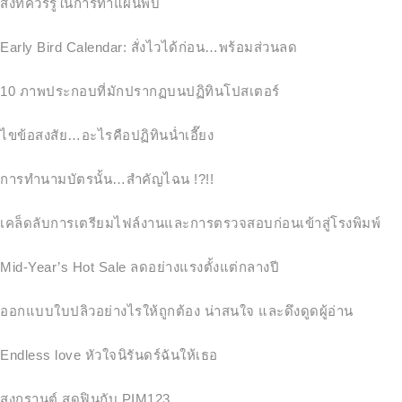
สิ่งที่ควรรู้ในการทำแผ่นพับ
Early Bird Calendar: สั่งไวได้ก่อน…พร้อมส่วนลด
10 ภาพประกอบที่มักปรากฏบนปฏิทินโปสเตอร์
ไขข้อสงสัย…อะไรคือปฏิทินน่ำเอี๊ยง
การทำนามบัตรนั้น…สำคัญไฉน !?!!
เคล็ดลับการเตรียมไฟล์งานและการตรวจสอบก่อนเข้าสู่โรงพิมพ์
Mid-Year’s Hot Sale ลดอย่างแรงตั้งแต่กลางปี
ออกแบบใบปลิวอย่างไรให้ถูกต้อง น่าสนใจ และดึงดูดผู้อ่าน
Endless love หัวใจนิรันดร์ฉันให้เธอ
สงกรานต์ สุดฟินกับ PIM123