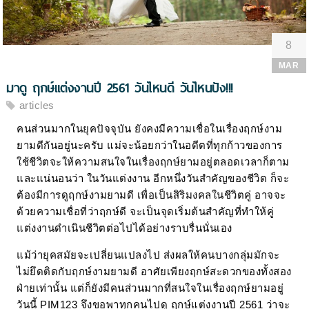
8
MAR
มาดู ฤกษ์แต่งงานปี 2561 วันไหนดี วันไหนปัง!!!
articles
คนส่วนมากในยุคปัจจุบัน ยังคงมีความเชื่อในเรื่องฤกษ์งาม
ยามดีกันอยู่นะครับ แม่จะน้อยกว่าในอดีตที่ทุกก้าวของการ
ใช้ชีวิตจะให้ความสนใจในเรื่องฤกษ์ยามอยู่ตลอดเวลาก็ตาม
และแน่นอนว่า ในวันแต่งงาน อีกหนึ่งวันสำคัญของชีวิต ก็จะ
ต้องมีการดูฤกษ์งามยามดี เพื่อเป็นสิริมงคลในชีวิตคู่ อาจจะ
ด้วยความเชื่อที่ว่าฤกษ์ดี จะเป็นจุดเริ่มต้นสำคัญที่ทำให้คู่
แต่งงานดำเนินชีวิตต่อไปได้อย่างราบรื่นนั่นเอง
แม้ว่ายุคสมัยจะเปลี่ยนแปลงไป ส่งผลให้คนบางกลุ่มมักจะ
ไม่ยึดติดกับฤกษ์งามยามดี อาศัยเพียงฤกษ์สะดวกของทั้งสอง
ฝ่ายเท่านั้น แต่ก็ยังมีคนส่วนมากที่สนใจในเรื่องฤกษ์ยามอยู่
วันนี้ PIM123 จึงขอพาทุกคนไปดู ฤกษ์แต่งงานปี 2561 ว่าจะ