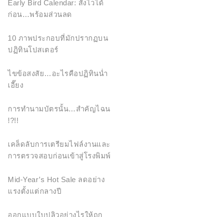
Early Bird Calendar: สั่งไวได้
ก่อน…พร้อมส่วนลด
10 ภาพประกอบที่มักปรากฏบน
ปฏิทินโปสเตอร์
ไขข้อสงสัย…อะไรคือปฏิทินน่ำ
เอี๊ยง
การทำนามบัตรนั้น…สำคัญไฉน
!?!!
เคล็ดลับการเตรียมไฟล์งานและ
การตรวจสอบก่อนเข้าสู่โรงพิมพ์
Mid-Year’s Hot Sale ลดอย่าง
แรงตั้งแต่กลางปี
ออกแบบใบปลิวอย่างไรให้ถูก