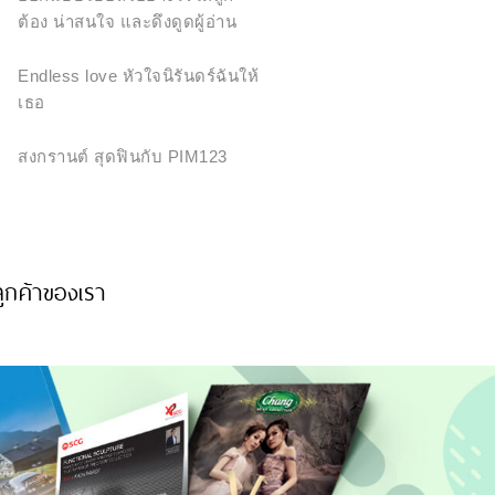
ต้อง น่าสนใจ และดึงดูดผู้อ่าน
Endless love หัวใจนิรันดร์ฉันให้
เธอ
สงกรานต์ สุดฟินกับ PIM123
ูกค้าของเรา