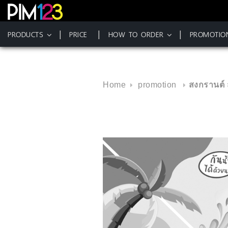
PRODUCTS
PRICE
HOW TO ORDER
PROMOTIO
Skip
to
content
Home
promotion
สงกรานต์ 